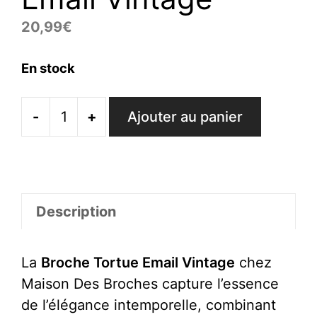
20,99
€
En stock
-
+
Ajouter au panier
quantité
de
Broche
Tortue
Email
Description
Vintage
La
Broche Tortue Email Vintage
chez
Maison Des Broches capture l’essence
de l’élégance intemporelle, combinant