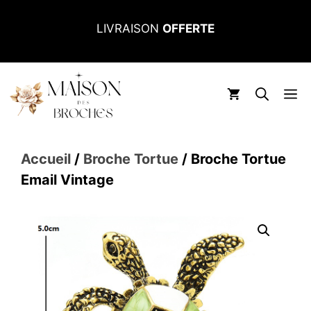
Aller
LIVRAISON
OFFERTE
au
contenu
M
Accueil
/
Broche Tortue
/ Broche Tortue
Email Vintage