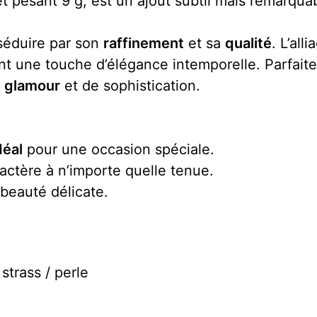
t pesant 9 g, est un ajout subtil mais remarqua
 séduire par son
raffinement
et sa
qualité
. L’all
tent une touche d’élégance intemporelle. Parfai
e
glamour
et de sophistication.
déal
pour une occasion spéciale.
ctère à n’importe quelle tenue.
 beauté délicate.
strass / perle