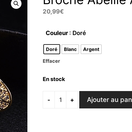
20,99
€
Couleur
: Doré
Doré
Blanc
Argent
Effacer
En stock
Ajouter au pan
-
+
quantité
de
Broche
Abeille