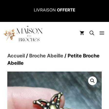
Aller
LIVRAISON
OFFERTE
au
contenu
M
Accueil
/
Broche Abeille
/ Petite Broche
Abeille