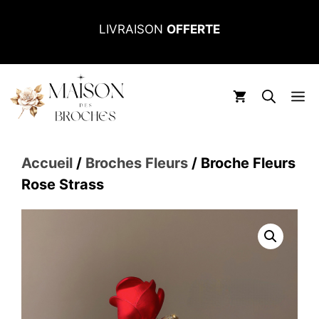
Aller
LIVRAISON
OFFERTE
au
contenu
M
Accueil
/
Broches Fleurs
/ Broche Fleurs
Rose Strass