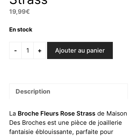
19,99
€
En stock
-
+
Ajouter au panier
quantité
de
Broche
Fleurs
Rose
Description
Strass
La
Broche Fleurs Rose Strass
de Maison
Des Broches est une pièce de joaillerie
fantaisie éblouissante, parfaite pour