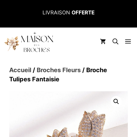
Aller
LIVRAISON
OFFERTE
au
contenu
M
Accueil
/
Broches Fleurs
/ Broche
Tulipes Fantaisie