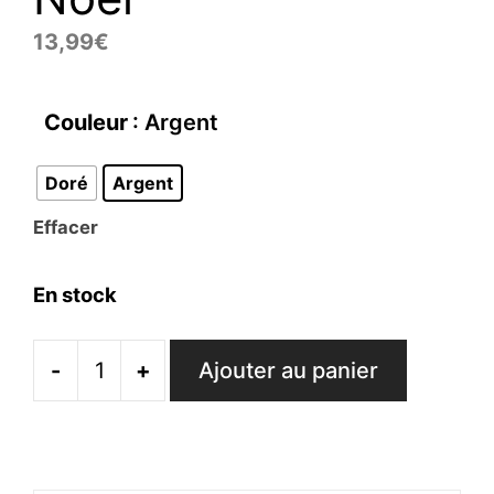
13,99
€
Couleur
: Argent
Doré
Argent
Effacer
En stock
-
+
Ajouter au panier
quantité
de
Broche
Cerf