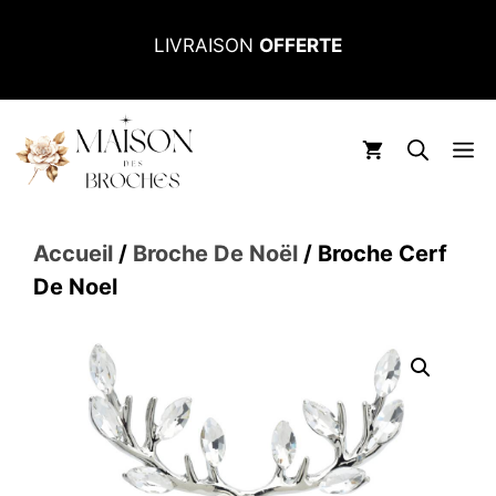
Aller
LIVRAISON
OFFERTE
au
contenu
M
Accueil
/
Broche De Noël
/ Broche Cerf
De Noel