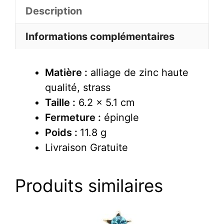
De
Description
Noel
Informations complémentaires
Matière :
alliage de zinc haute
qualité, strass
Taille :
6.2 x 5.1 cm
Fermeture :
épingle
Poids :
11.8 g
Livraison Gratuite
Produits similaires