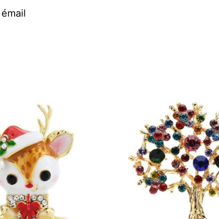
 émail