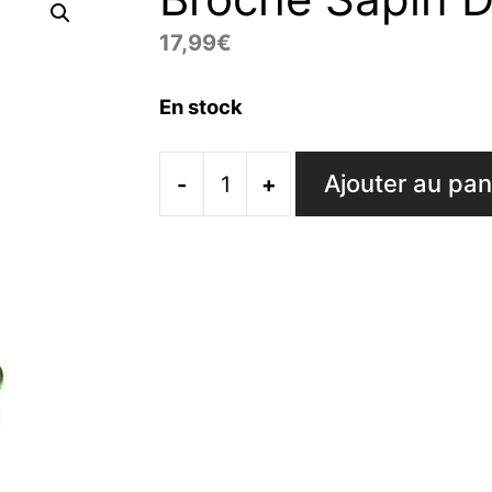
17,99
€
En stock
Ajouter au pan
-
+
quantité
de
Broche
Sapin
De
Noel
Fantaisie