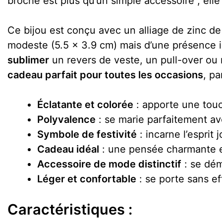
broche est plus qu’un simple accessoire ; elle
Ce bijou est conçu avec un alliage de zinc de 
modeste (5.5 x 3.9 cm) mais d’une présence ind
sublimer
un revers de veste, un pull-over ou 
cadeau parfait pour toutes les occasions
, pa
Éclatante et colorée
: apporte une touc
Polyvalence
: se marie parfaitement av
Symbole de festivité
: incarne l’esprit
Cadeau idéal
: une pensée charmante et
Accessoire de mode distinctif
: se dém
Léger et confortable
: se porte sans ef
Caractéristiques :