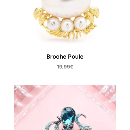
Broche Poule
19,99
€