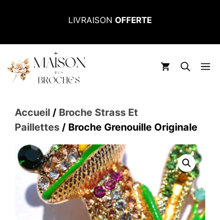
Aller
LIVRAISON
OFFERTE
au
contenu
M
Accueil
/
Broche Strass Et
Paillettes
/ Broche Grenouille Originale