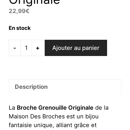
22,99
€
En stock
-
+
Ajouter au panier
quantité
de
Broche
Grenouille
Originale
Description
La
Broche Grenouille Originale
de la
Maison Des Broches est un bijou
fantaisie unique, alliant grâce et