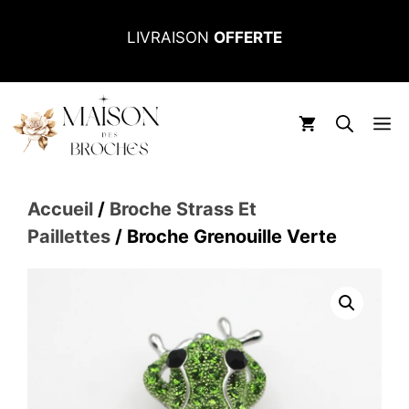
Aller
LIVRAISON
OFFERTE
au
contenu
M
Accueil
/
Broche Strass Et
Paillettes
/ Broche Grenouille Verte