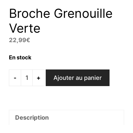
Broche Grenouille
Verte
22,99
€
En stock
-
+
Ajouter au panier
quantité
de
Broche
Grenouille
Verte
Description