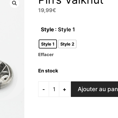
19,99
€
Style
: Style 1
Style 1
Style 2
Effacer
En stock
Ajouter au pan
-
+
quantité
de
Pin's
Valknut