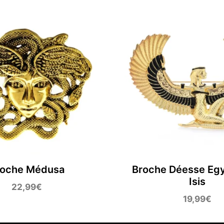
roche Médusa
Broche Déesse Eg
Isis
22,99
€
19,99
€