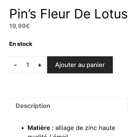
Pin’s Fleur De Lotus
19,99
€
En stock
-
+
Ajouter au panier
quantité
de
Pin's
Fleur
De
Description
Lotus
Matière :
alliage de zinc haute