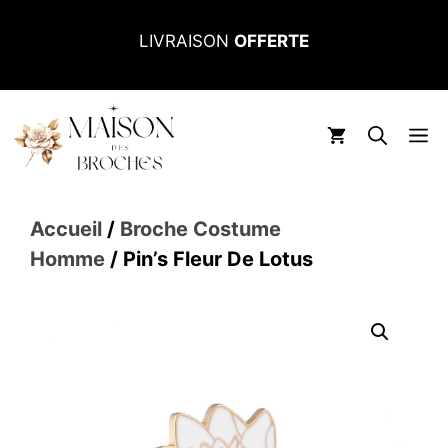
Aller
LIVRAISON
OFFERTE
au
contenu
M
Accueil
/
Broche Costume
Homme
/ Pin’s Fleur De Lotus