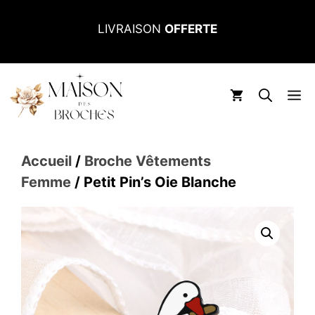
Aller
LIVRAISON
OFFERTE
au
contenu
M
Accueil
/
Broche Vêtements
Femme
/ Petit Pin’s Oie Blanche