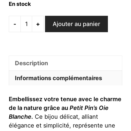
En stock
-
+
Ajouter au panier
quantité
de
Petit
Pin's
Oie
Description
Blanche
Informations complémentaires
Embellissez votre tenue avec le charme
de la nature grâce au
Petit Pin’s Oie
Blanche
.
Ce bijou délicat, alliant
élégance et simplicité, représente une