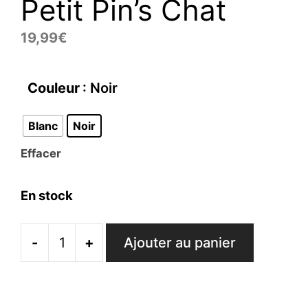
Petit Pin’s Chat
19,99
€
Couleur
: Noir
Blanc
Noir
Effacer
En stock
-
+
Ajouter au panier
quantité
de
Petit