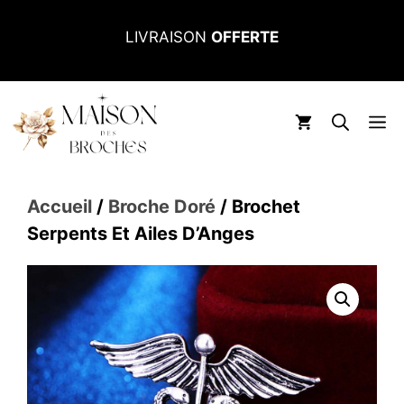
Aller
LIVRAISON
OFFERTE
au
contenu
M
Accueil
/
Broche Doré
/ Brochet
Serpents Et Ailes D’Anges