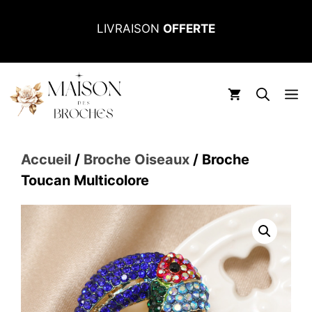
Aller
LIVRAISON
OFFERTE
au
contenu
M
Accueil
/
Broche Oiseaux
/ Broche
Toucan Multicolore