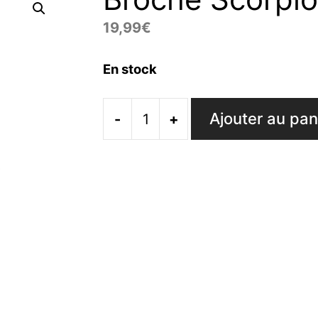
19,99
€
En stock
Ajouter au pan
-
+
quantité
de
Broche
Scorpion