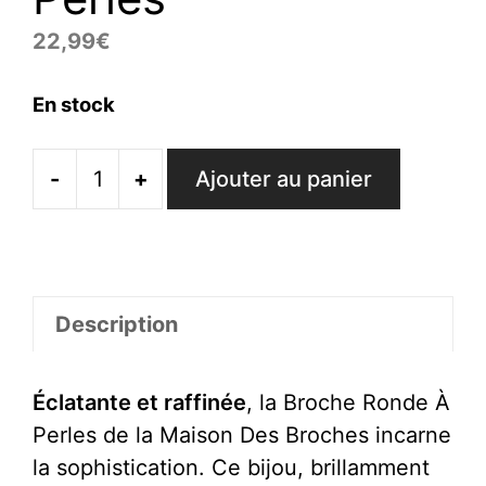
22,99
€
En stock
-
+
Ajouter au panier
quantité
de
Broche
Ronde
À
Description
Perles
Éclatante et raffinée
, la Broche Ronde À
Perles de la Maison Des Broches incarne
la sophistication. Ce bijou, brillamment