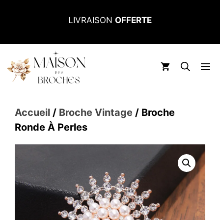
Aller
LIVRAISON
OFFERTE
au
contenu
M
Accueil
/
Broche Vintage
/ Broche
Ronde À Perles