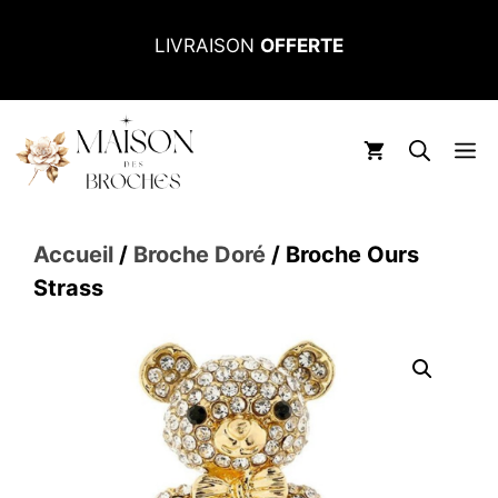
Aller
LIVRAISON
OFFERTE
au
contenu
M
Accueil
/
Broche Doré
/ Broche Ours
Strass