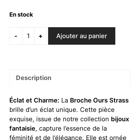
En stock
-
+
Ajouter au panier
quantité
de
Broche
Ours
Strass
Description
Éclat et Charme:
La
Broche Ours Strass
brille d’un éclat unique. Cette pièce
exquise, issue de notre collection
bijoux
fantaisie
, capture l’essence de la
féminité et de l’élégance. Elle est ornée