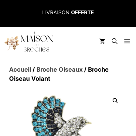
Aller
LIVRAISON
OFFERTE
au
contenu
M
Accueil
/
Broche Oiseaux
/ Broche
Oiseau Volant