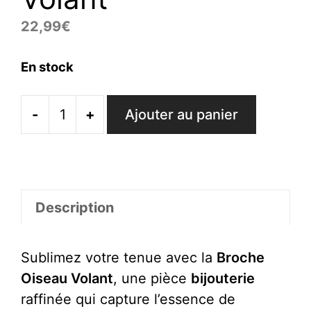
22,99
€
En stock
-
+
Ajouter au panier
quantité
de
Broche
Oiseau
Volant
Description
Sublimez votre tenue avec la
Broche
Oiseau Volant
, une pièce
bijouterie
raffinée qui capture l’essence de