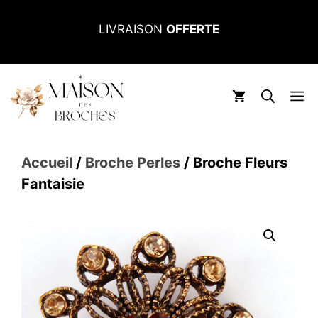
Aller
LIVRAISON
OFFERTE
au
contenu
M
Accueil
/
Broche Perles
/ Broche Fleurs
Fantaisie