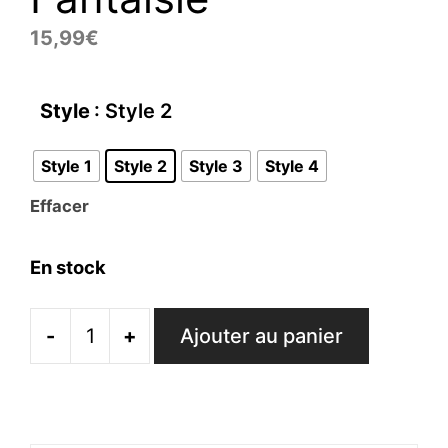
15,99
€
Style
: Style 2
Style 1
Style 2
Style 3
Style 4
Effacer
En stock
-
+
Ajouter au panier
quantité
de
Broche
Fleurs