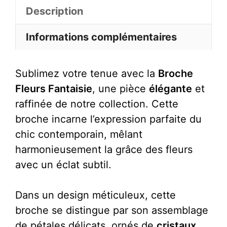
Fantaisie
Description
Informations complémentaires
Sublimez votre tenue avec la
Broche
Fleurs Fantaisie
, une pièce
élégante
et
raffinée de notre collection. Cette
broche incarne l’expression parfaite du
chic contemporain, mêlant
harmonieusement la grâce des fleurs
avec un éclat subtil.
Dans un design méticuleux, cette
broche se distingue par son assemblage
de pétales délicats, ornés de
cristaux