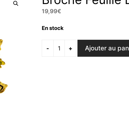
19,99
€
En stock
Ajouter au pan
-
+
quantité
de
Broche
Feuille
D'Érable