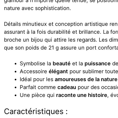
glamour à n’importe quelle tenue, se positio
nature avec sophistication.
Détails minutieux et conception artistique ren
assurant à la fois durabilité et brillance. La 
broche un bijou qui attire les regards. Les dim
que son poids de 21 g assure un port conforta
Symbolise la
beauté
et la
puissance
de
Accessoire
élégant
pour sublimer toute
Idéal pour les
amoureuses de la nature
Parfait comme
cadeau
pour des occasion
Une pièce qui
raconte une histoire
, év
Caractéristiques :