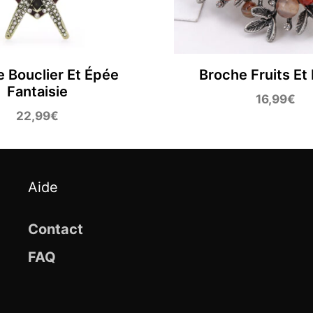
 Bouclier Et Épée
Broche Fruits Et 
Fantaisie
16,99
€
22,99
€
Aide
Contact
FAQ