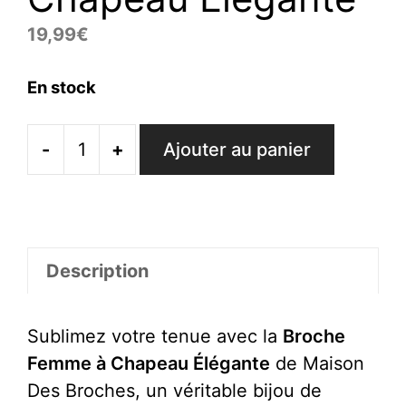
19,99
€
En stock
-
+
Ajouter au panier
quantité
de
Broche
Femme
à
Description
Chapeau
Élégante
Sublimez votre tenue avec la
Broche
Femme à Chapeau Élégante
de Maison
Des Broches, un véritable bijou de