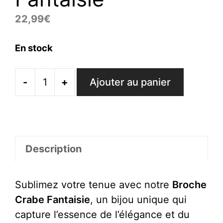
22,99
€
En stock
-
+
Ajouter au panier
quantité
de
Broche
Crabe
Fantaisie
Description
Sublimez votre tenue avec notre
Broche
Crabe Fantaisie
, un bijou unique qui
capture l’essence de l’élégance et du