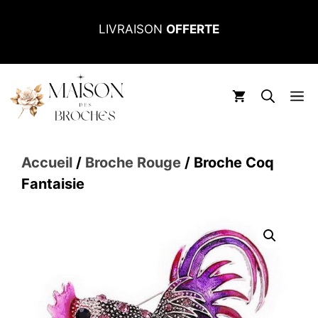
Aller
LIVRAISON
OFFERTE
au
contenu
M
Accueil
/
Broche Rouge
/ Broche Coq
Fantaisie