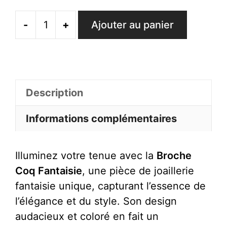
-
+
Ajouter au panier
quantité
de
Broche
Coq
Fantaisie
Description
Informations complémentaires
Illuminez votre tenue avec la
Broche
Coq Fantaisie
, une pièce de joaillerie
fantaisie unique, capturant l’essence de
l’élégance et du style. Son design
audacieux et coloré en fait un