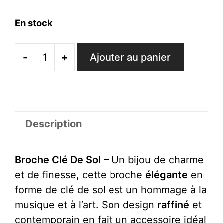
En stock
-
+
Ajouter au panier
quantité
de
Broche
Clé
De
Description
Sol
Broche Clé De Sol
– Un bijou de charme
et de finesse, cette broche
élégante
en
forme de clé de sol est un hommage à la
musique et à l’art. Son design
raffiné
et
contemporain en fait un accessoire idéal