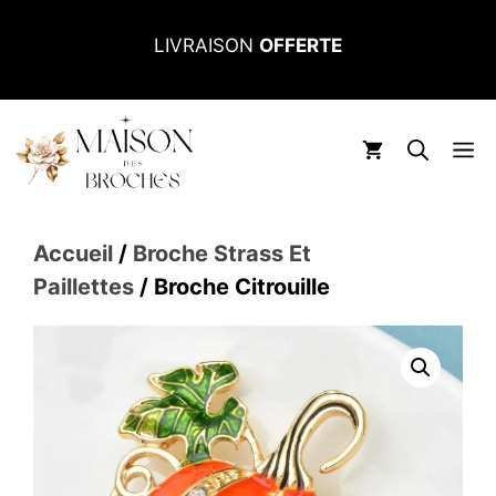
Aller
LIVRAISON
OFFERTE
au
contenu
M
Accueil
/
Broche Strass Et
Paillettes
/ Broche Citrouille