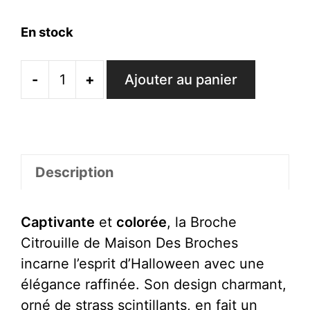
En stock
-
+
Ajouter au panier
quantité
de
Broche
Citrouille
Description
Captivante
et
colorée
, la Broche
Citrouille de Maison Des Broches
incarne l’esprit d’Halloween avec une
élégance raffinée. Son design charmant,
orné de strass scintillants, en fait un