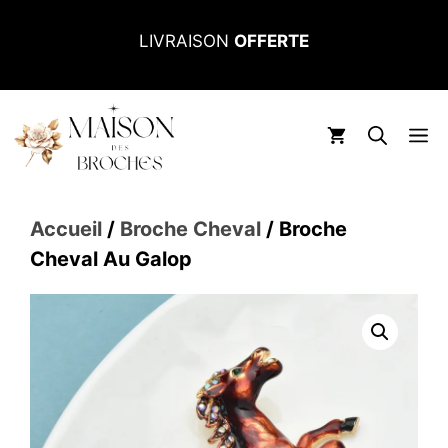
Aller
LIVRAISON
OFFERTE
au
contenu
M
Accueil
/
Broche Cheval
/ Broche
Cheval Au Galop