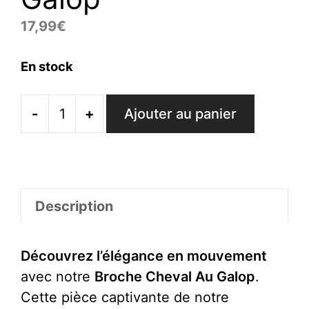
17,99
€
En stock
-
+
Ajouter au panier
quantité
de
Broche
Cheval
Au
Description
Galop
Découvrez l’élégance en mouvement
avec notre
Broche Cheval Au Galop
.
Cette pièce captivante de notre