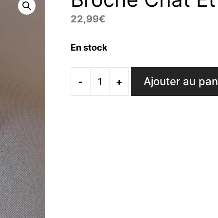
22,99
€
En stock
Ajouter au pan
-
+
quantité
de
Broche
Chat
Et
Lune