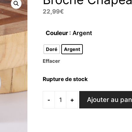
22,99
€
Couleur
: Argent
Doré
Argent
Effacer
Rupture de stock
Ajouter au pan
-
+
quantité
de
Broche
Chapeau