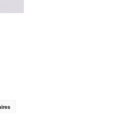
De
Sorcière
ires