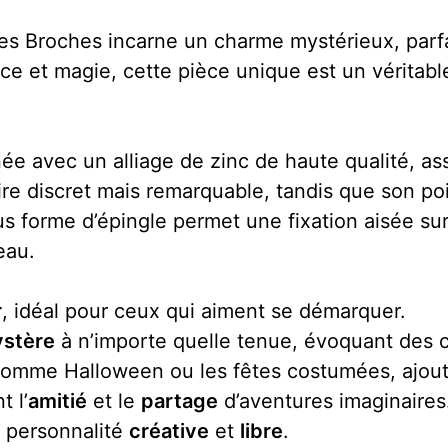
s Broches incarne un charme mystérieux, parfa
ance et magie, cette pièce unique est un vérita
e avec un alliage de zinc de haute qualité, assura
e discret mais remarquable, tandis que son poi
s forme d’épingle permet une fixation aisée sur
eau.
r
, idéal pour ceux qui aiment se démarquer.
stère
à n’importe quelle tenue, évoquant des 
comme Halloween ou les fêtes costumées, ajout
t l’
amitié
et le
partage
d’aventures imaginaires
e personnalité
créative
et
libre
.