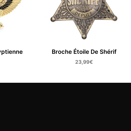
yptienne
Broche Étoile De Shérif
23,99
€