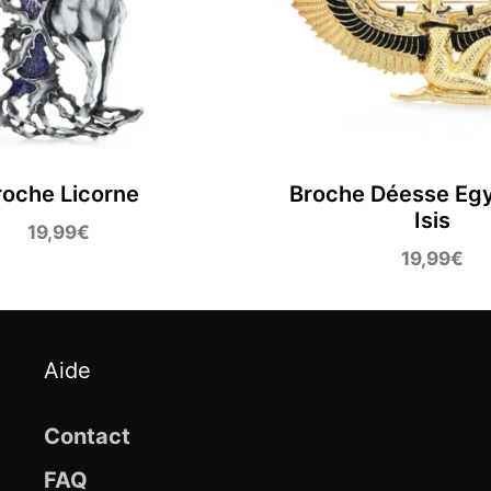
roche Licorne
Broche Déesse Eg
Isis
19,99
€
19,99
€
Aide
Contact
FAQ